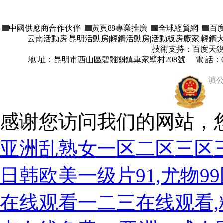
中國供應商合作伙伴
黃頁88專業推廣
全球經貿網
百
云南活動房|昆明活動房|輕鋼活動房|活動板房廠家|輕
技術支持：百度天銳科技
地 址：昆明市西山區碧雞關鎮車家壁村208號 電 話：0871-6840
滇公
感谢您访问我们的网站，
亚洲乱熟女一区二区三区三
日韩欧美一级片91,尤物9
在线观看一二三在线观看,