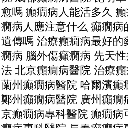
愈嗎 癲癇病人能活多久 
癇病人應注意什么 癲癇病
遺傳嗎 治療癲癇病最好的
癇病 腦外傷癲癇病 先天
法 北京癲癇病醫院 治療
蘭州癲癇病醫院 哈爾濱癲
鄭州癲癇病醫院 廣州癲癇
京癲癇病專科醫院 癲癇病