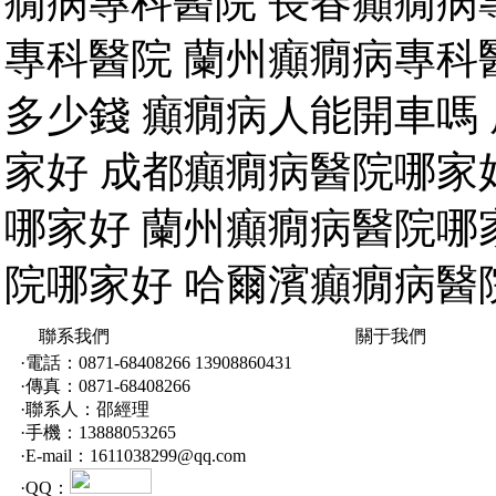
癇病專科醫院 長春癲癇病
專科醫院 蘭州癲癇病專科
多少錢 癲癇病人能開車嗎
家好 成都癲癇病醫院哪家
哪家好 蘭州癲癇病醫院哪
院哪家好 哈爾濱癲癇病醫
聯系我們
關于我們
·電話：0871-68408266 13908860431
·傳真：0871-68408266
·聯系人：邵經理
·手機：13888053265
·E-mail：1611038299@qq.com
·QQ：