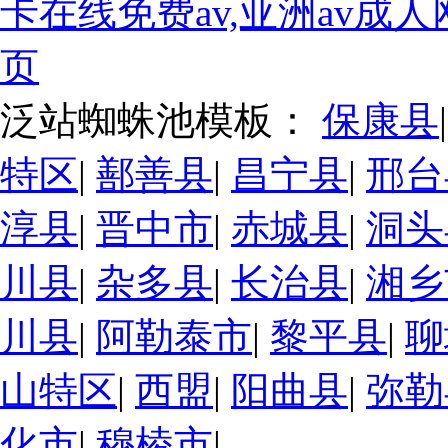
卡在线免费av,亚洲av成
页
泛站蜘蛛池模板：
保康县
特区
|
鄯善县
|
昌宁县
|
邢台
淳县
|
晋中市
|
赤城县
|
洞头
川县
|
杂多县
|
长治县
|
湘乡
川县
|
阿勒泰市
|
黎平县
|
聊
山特区
|
西盟
|
阳曲县
|
弥勒
化市
|
穆棱市
|